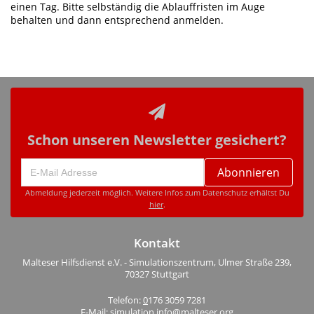
einen Tag. Bitte selbständig die Ablauffristen im Auge
behalten und dann entsprechend anmelden.
Schon unseren Newsletter gesichert?
Abonnieren
Abmeldung jederzeit möglich. Weitere Infos zum Datenschutz erhältst Du
hier
.
Kontakt
Malteser Hilfsdienst e.V. - Simulationszentrum, Ulmer Straße 239,
70327 Stuttgart
Telefon:
0
176 3059 7281
E-Mail: simulation.info@malteser.org