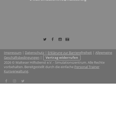
Impressum
|
Datenschutz
|
Erklärung zur Barrierefreiheit
|
Allgemeine
Geschäftsbedingungen
|
Vertrag widerrufen
2026 © Malteser Hilfsdienst e.V. - Simulationszentrum. Alle Rechte
vorbehalten. Bereitgestellt durch die einfache
Personal Trainer
Kursverwaltung
.