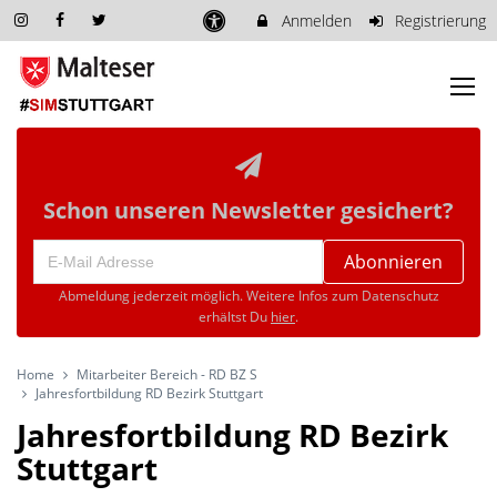
Anmelden
Registrierung
Schon unseren Newsletter gesichert?
Abonnieren
Abmeldung jederzeit möglich. Weitere Infos zum Datenschutz
erhältst Du
hier
.
Home
Mitarbeiter Bereich - RD BZ S
Jahresfortbildung RD Bezirk Stuttgart
Jahresfortbildung RD Bezirk
Stuttgart