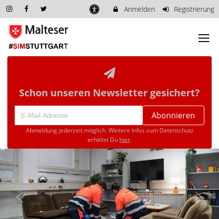
Anmelden
Registrierung
Schon unseren Newsletter gesichert?
Abonnieren
Abmeldung jederzeit möglich. Weitere Infos zum Datenschutz
erhältst Du
hier
.