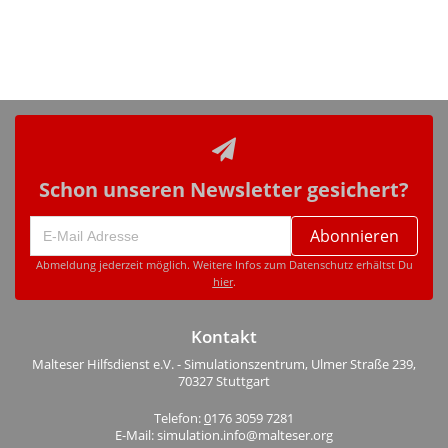
Schon unseren Newsletter gesichert?
Abonnieren
Abmeldung jederzeit möglich. Weitere Infos zum Datenschutz erhältst Du
hier
.
Kontakt
Malteser Hilfsdienst e.V. - Simulationszentrum, Ulmer Straße 239,
70327 Stuttgart
Telefon:
0
176 3059 7281
E-Mail: simulation.info@malteser.org