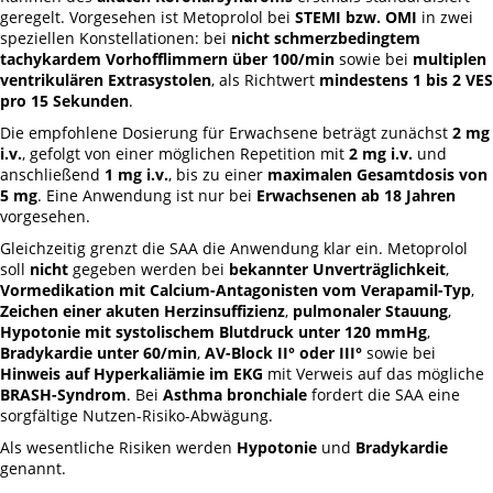
geregelt. Vorgesehen ist Metoprolol bei
STEMI bzw. OMI
in zwei
speziellen Konstellationen: bei
nicht schmerzbedingtem
tachykardem Vorhofflimmern über 100/min
sowie bei
multiplen
ventrikulären Extrasystolen
, als Richtwert
mindestens 1 bis 2 VES
pro 15 Sekunden
.
Die empfohlene Dosierung für Erwachsene beträgt zunächst
2 mg
i.v.
, gefolgt von einer möglichen Repetition mit
2 mg i.v.
und
anschließend
1 mg i.v.
, bis zu einer
maximalen Gesamtdosis von
5 mg
. Eine Anwendung ist nur bei
Erwachsenen ab 18 Jahren
vorgesehen.
Gleichzeitig grenzt die SAA die Anwendung klar ein. Metoprolol
soll
nicht
gegeben werden bei
bekannter Unverträglichkeit
,
Vormedikation mit Calcium-Antagonisten vom Verapamil-Typ
,
Zeichen einer akuten Herzinsuffizienz
,
pulmonaler Stauung
,
Hypotonie mit systolischem Blutdruck unter 120 mmHg
,
Bradykardie unter 60/min
,
AV-Block II° oder III°
sowie bei
Hinweis auf Hyperkaliämie im EKG
mit Verweis auf das mögliche
BRASH-Syndrom
. Bei
Asthma bronchiale
fordert die SAA eine
sorgfältige Nutzen-Risiko-Abwägung.
Als wesentliche Risiken werden
Hypotonie
und
Bradykardie
genannt.