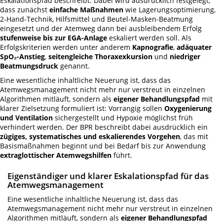
Eskalationspfad beschreibt. Dabei wird ausdrücklich festgelegt,
dass zunächst
einfache Maßnahmen
wie Lagerungsoptimierung,
2-Hand-Technik, Hilfsmittel und Beutel-Masken-Beatmung
eingesetzt und der Atemweg dann bei ausbleibendem Erfolg
stufenweise bis zur EGA-Anlage
eskaliert werden soll. Als
Erfolgskriterien werden unter anderem
Kapnografie
,
adäquater
SpO₂-Anstieg
,
seitengleiche Thoraxexkursion
und
niedriger
Beatmungsdruck
genannt.
Eine wesentliche inhaltliche Neuerung ist, dass das
Atemwegsmanagement nicht mehr nur verstreut in einzelnen
Algorithmen mitläuft, sondern als
eigener Behandlungspfad
mit
klarer Zielsetzung formuliert ist: Vorrangig sollen
Oxygenierung
und Ventilation
sichergestellt und Hypoxie möglichst früh
verhindert werden. Der BPR beschreibt dabei ausdrücklich ein
zügiges, systematisches und eskalierendes Vorgehen
, das mit
Basismaßnahmen beginnt und bei Bedarf bis zur Anwendung
extraglottischer Atemwegshilfen
führt.
Eigenständiger und klarer Eskalationspfad für das
Atemwegsmanagement
Eine wesentliche inhaltliche Neuerung ist, dass das
Atemwegsmanagement nicht mehr nur verstreut in einzelnen
Algorithmen mitläuft, sondern als
eigener Behandlungspfad