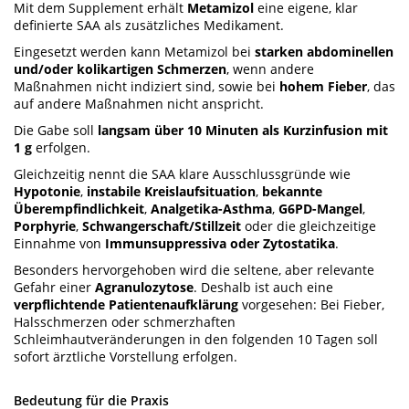
Mit dem Supplement erhält
Metamizol
eine eigene, klar
definierte SAA als zusätzliches Medikament.
Eingesetzt werden kann Metamizol bei
starken abdominellen
und/oder kolikartigen Schmerzen
, wenn andere
Maßnahmen nicht indiziert sind, sowie bei
hohem Fieber
, das
auf andere Maßnahmen nicht anspricht.
Die Gabe soll
langsam über 10 Minuten als Kurzinfusion mit
1 g
erfolgen.
Gleichzeitig nennt die SAA klare Ausschlussgründe wie
Hypotonie
,
instabile Kreislaufsituation
,
bekannte
Überempfindlichkeit
,
Analgetika-Asthma
,
G6PD-Mangel
,
Porphyrie
,
Schwangerschaft/Stillzeit
oder die gleichzeitige
Einnahme von
Immunsuppressiva oder Zytostatika
.
Besonders hervorgehoben wird die seltene, aber relevante
Gefahr einer
Agranulozytose
. Deshalb ist auch eine
verpflichtende Patientenaufklärung
vorgesehen: Bei Fieber,
Halsschmerzen oder schmerzhaften
Schleimhautveränderungen in den folgenden 10 Tagen soll
sofort ärztliche Vorstellung erfolgen.
Bedeutung für die Praxis