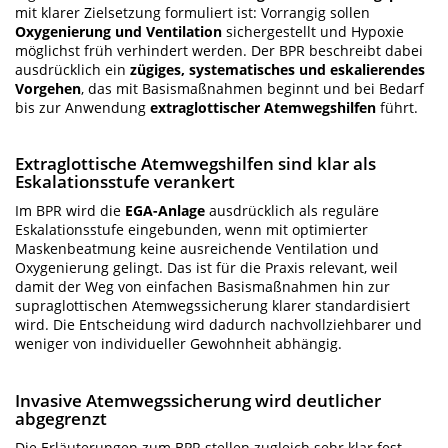
mit klarer Zielsetzung formuliert ist: Vorrangig sollen
Oxygenierung und Ventilation
sichergestellt und Hypoxie
möglichst früh verhindert werden. Der BPR beschreibt dabei
ausdrücklich ein
zügiges, systematisches und eskalierendes
Vorgehen
, das mit Basismaßnahmen beginnt und bei Bedarf
bis zur Anwendung
extraglottischer Atemwegshilfen
führt.
Extraglottische Atemwegshilfen sind klar als
Eskalationsstufe verankert
Im BPR wird die
EGA-Anlage
ausdrücklich als reguläre
Eskalationsstufe eingebunden, wenn mit optimierter
Maskenbeatmung keine ausreichende Ventilation und
Oxygenierung gelingt. Das ist für die Praxis relevant, weil
damit der Weg von einfachen Basismaßnahmen hin zur
supraglottischen Atemwegssicherung klarer standardisiert
wird. Die Entscheidung wird dadurch nachvollziehbarer und
weniger von individueller Gewohnheit abhängig.
Invasive Atemwegssicherung wird deutlicher
abgegrenzt
Die Erläuterungen zum BPR stellen zugleich sehr klar fest,