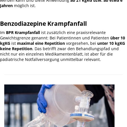
werden kann und diese Anwendung
ab 21 kgKG bzw. ab etwa 6
Jahren
möglich ist.
Benzodiazepine Krampfanfall
Im
BPR Krampfanfall
ist zusätzlich eine praxisrelevante
Gewichtsgrenze genannt: Bei Patientinnen und Patienten
über 10
kgKG
ist
maximal eine Repetition
vorgesehen, bei
unter 10 kgKG
keine Repetition
. Das betrifft zwar den Behandlungspfad und
nicht nur ein einzelnes Medikamentenblatt, ist aber für die
pädiatrische Notfallversorgung unmittelbar relevant.