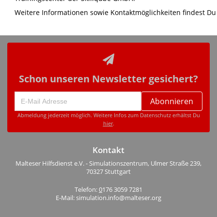
Weitere Informationen sowie Kontaktmöglichkeiten findest D
Schon unseren Newsletter gesichert?
Abonnieren
Abmeldung jederzeit möglich. Weitere Infos zum Datenschutz erhältst Du
hier
.
Kontakt
Malteser Hilfsdienst e.V. - Simulationszentrum, Ulmer Straße 239,
70327 Stuttgart
Telefon:
0
176 3059 7281
E-Mail: simulation.info@malteser.org