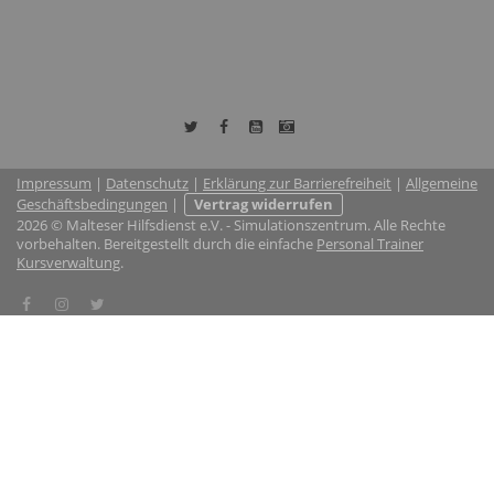
Impressum
|
Datenschutz
|
Erklärung zur Barrierefreiheit
|
Allgemeine
Geschäftsbedingungen
|
Vertrag widerrufen
2026 © Malteser Hilfsdienst e.V. - Simulationszentrum. Alle Rechte
vorbehalten. Bereitgestellt durch die einfache
Personal Trainer
Kursverwaltung
.