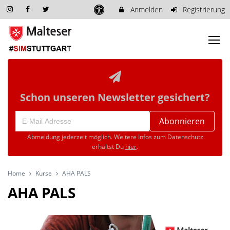
Anmelden
Registrierung
Schon unseren Newsletter gesichert?
Abonnieren
Abmeldung jederzeit möglich. Weitere Infos zum Datenschutz
erhältst Du
hier
.
Home
Kurse
AHA PALS
AHA PALS