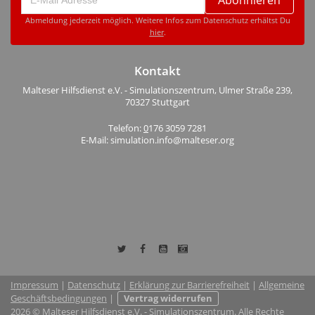
Abonnieren
Abmeldung jederzeit möglich. Weitere Infos zum Datenschutz erhältst Du
hier
.
Kontakt
Malteser Hilfsdienst e.V. - Simulationszentrum, Ulmer Straße 239,
70327 Stuttgart
Telefon:
0
176 3059 7281
E-Mail: simulation.info@malteser.org
Impressum
|
Datenschutz
|
Erklärung zur Barrierefreiheit
|
Allgemeine
Geschäftsbedingungen
|
Vertrag widerrufen
2026 © Malteser Hilfsdienst e.V. - Simulationszentrum. Alle Rechte