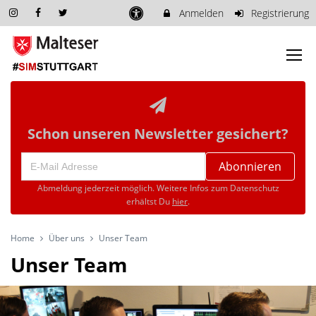
Anmelden
Registrierung
Schon unseren Newsletter gesichert?
Abonnieren
Abmeldung jederzeit möglich. Weitere Infos zum Datenschutz
erhältst Du
hier
.
Home
Über uns
Unser Team
Unser Team