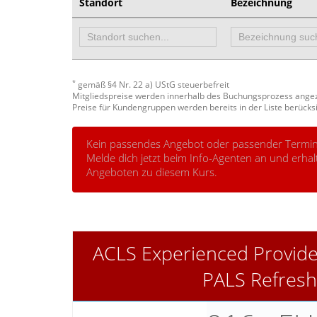
Standort
Bezeichnung
*
gemäß §4 Nr. 22 a) UStG steuerbefreit
Mitgliedspreise werden innerhalb des Buchungsprozess ange
Preise für Kundengruppen werden bereits in der Liste berücksi
Kein passendes Angebot oder passender Termin
Melde dich jetzt beim Info-Agenten an und erh
Angeboten zu diesem Kurs.
ACLS Experienced Provide
PALS Refresh