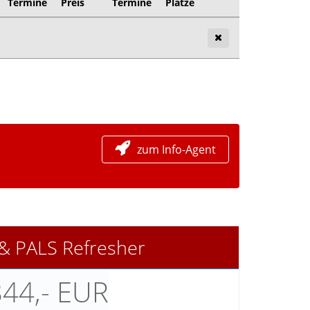
Termine
Preis
Termine
Plätze
zum Info-Agent
& PALS Refresher
844,- EUR