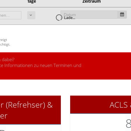
Tage
Zeitraum
Lade...
zeigt
chtigt.
 dabei?
alte Informationen zu neuen Terminen und
r (Refrehser) &
ACLS 
er