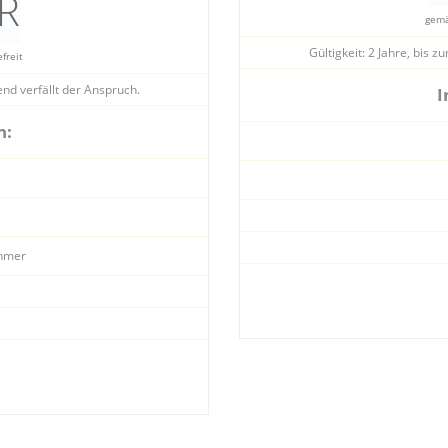
R
gemä
Gültigkeit: 2 Jahre, bis 
freit
end verfällt der Anspruch.
I
n:
ehmer