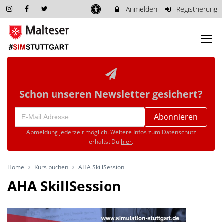
Anmelden
Registrierung
Schon unseren Newsletter gesichert?
Abonnieren
Abmeldung jederzeit möglich. Weitere Infos zum Datenschutz
erhältst Du
hier
.
Home
Kurs buchen
AHA SkillSession
AHA SkillSession