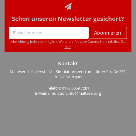
Schon unseren Newsletter gesichert?
Abonnieren
Abmeldung jederzeit möglich. Weitere Infos zum Datenschutz erhältst Du
hier
.
Kontakt
Malteser Hilfsdienst e.V. - Simulationszentrum, Ulmer Straße 239,
70327 Stuttgart
Telefon:
0
176 3059 7281
E-Mail: simulation.info@malteser.org