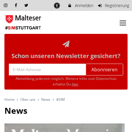
Anmelden
Registrierung
Schon unseren Newsletter gesichert?
Abonnieren
Abmeldung jederzeit möglich. Weitere Infos zum Datenschutz
erhältst Du
hier
.
Home
Über uns
News
#SIM
News