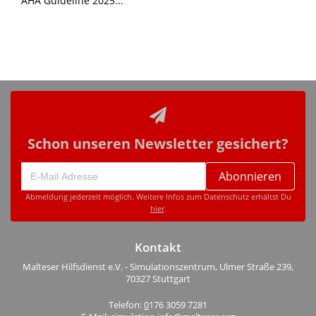
AHA Guideline 2025...
Schon unseren Newsletter gesichert?
Abonnieren
Abmeldung jederzeit möglich. Weitere Infos zum Datenschutz erhältst Du
hier
.
Kontakt
Malteser Hilfsdienst e.V. - Simulationszentrum, Ulmer Straße 239,
70327 Stuttgart
Telefon:
0
176 3059 7281