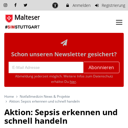
Anmelden
Registrierung
Schon unseren Newsletter gesichert?
Abonnieren
Abmeldung jederzeit möglich. Weitere Infos zum Datenschutz
erhältst Du
hier
.
Home
Notfallmedizin News & Projekte
Aktion: Sepsis erkennen und schnell handeln
Aktion: Sepsis erkennen und
schnell handeln