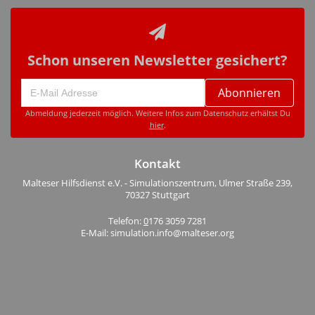
Schon unseren Newsletter gesichert?
Abonnieren
Abmeldung jederzeit möglich. Weitere Infos zum Datenschutz erhältst Du
hier
.
Kontakt
Malteser Hilfsdienst e.V. - Simulationszentrum, Ulmer Straße 239,
70327 Stuttgart
Telefon:
0
176 3059 7281
E-Mail: simulation.info@malteser.org