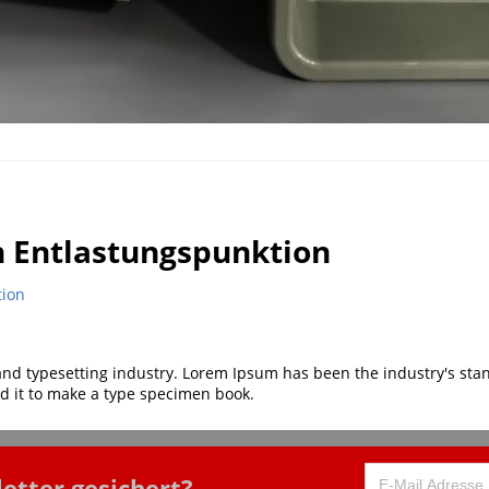
on Entlastungspunktion
tion
and typesetting industry. Lorem Ipsum has been the industry's st
d it to make a type specimen book.
etter gesichert?