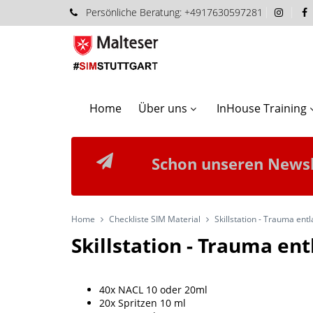
Persönliche
Beratung:
+4917630597281
Home
Über uns
InHouse Training
Schon unseren Newsl
Home
Checkliste SIM Material
Skillstation - Trauma en
Skillstation - Trauma e
40x NACL 10 oder 20ml
20x Spritzen 10 ml