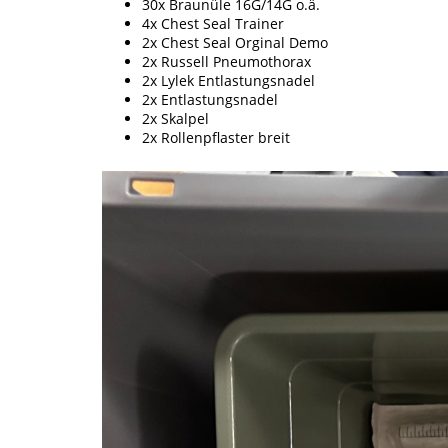
30x Braunüle 16G/14G o.ä.
4x Chest Seal Trainer
2x Chest Seal Orginal Demo
2x Russell Pneumothorax
2x Lylek Entlastungsnadel
2x Entlastungsnadel
2x Skalpel
2x Rollenpflaster breit