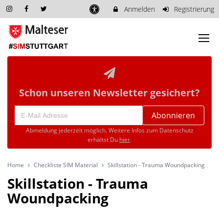
Anmelden
Registrierung
Schon unseren Newsletter gesichert?
Abonnieren
Abmeldung jederzeit möglich. Weitere Infos zum Datenschutz
erhältst Du
hier
.
Home
Checkliste SIM Material
Skillstation - Trauma Woundpacking
Skillstation - Trauma
Woundpacking