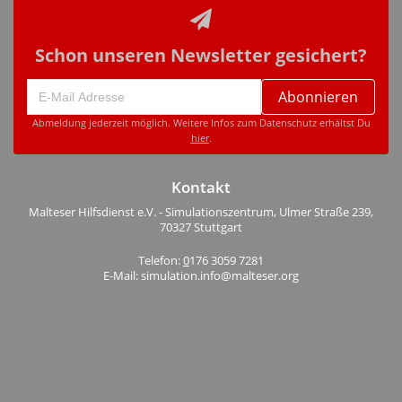
Schon unseren Newsletter gesichert?
Abonnieren
Abmeldung jederzeit möglich. Weitere Infos zum Datenschutz erhältst Du
hier
.
Kontakt
Malteser Hilfsdienst e.V. - Simulationszentrum, Ulmer Straße 239,
70327 Stuttgart
Telefon:
0
176 3059 7281
E-Mail: simulation.info@malteser.org