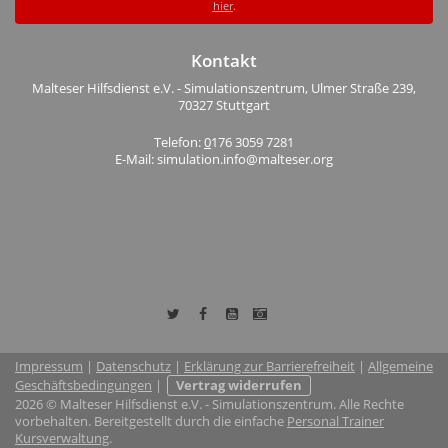
hier
.
Kontakt
Malteser Hilfsdienst e.V. - Simulationszentrum, Ulmer Straße 239,
70327 Stuttgart
Telefon:
0
176 3059 7281
E-Mail: simulation.info@malteser.org
Impressum
|
Datenschutz
|
Erklärung zur Barrierefreiheit
|
Allgemeine
Geschäftsbedingungen
|
Vertrag widerrufen
2026 © Malteser Hilfsdienst e.V. - Simulationszentrum. Alle Rechte
vorbehalten. Bereitgestellt durch die einfache
Personal Trainer
Kursverwaltung
.