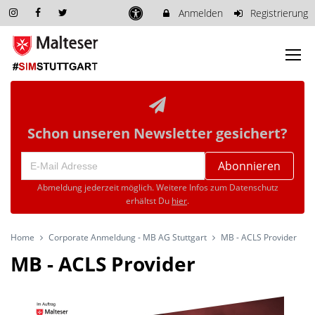
Anmelden
Registrierung
Schon unseren Newsletter gesichert?
Abonnieren
Abmeldung jederzeit möglich. Weitere Infos zum Datenschutz
erhältst Du
hier
.
Home
Corporate Anmeldung - MB AG Stuttgart
MB - ACLS Provider
MB - ACLS Provider