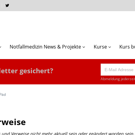
Notfallmedizin News & Projekte
Kurse
Kurs 
etter gesichert?
Abmeldung jederzeit
 Päd
rweise
s und Verweise nicht mehr aktuell sein oder geändert worden sein. F