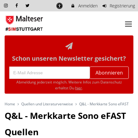
Anmelden
Registrierung
Schon unseren Newsletter gesichert?
Abonnieren
Abmeldung jederzeit möglich. Weitere Infos zum Datenschutz
erhältst Du
hier
.
Home
Quellen und Literaturverweise
Q&L - Merkkarte Sono eFAST
Q&L - Merkkarte Sono eFAST
Quellen