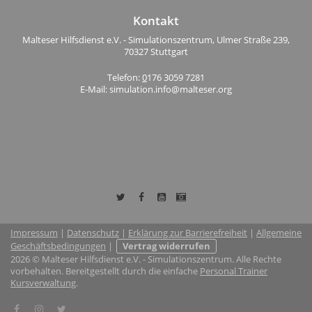
Kontakt
Malteser Hilfsdienst e.V. - Simulationszentrum, Ulmer Straße 239,
70327 Stuttgart
Telefon:
0
176 3059 7281
E-Mail: simulation.info@malteser.org
Impressum
|
Datenschutz
|
Erklärung zur Barrierefreiheit
|
Allgemeine
Geschäftsbedingungen
|
Vertrag widerrufen
2026 © Malteser Hilfsdienst e.V. - Simulationszentrum. Alle Rechte
vorbehalten. Bereitgestellt durch die einfache
Personal Trainer
Kursverwaltung
.