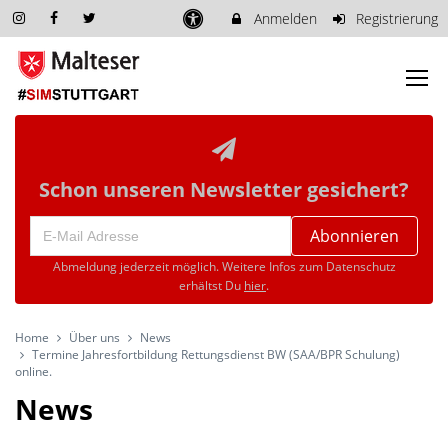
Anmelden
Registrierung
Schon unseren Newsletter gesichert?
Abonnieren
Abmeldung jederzeit möglich. Weitere Infos zum Datenschutz
erhältst Du
hier
.
Home
Über uns
News
Termine Jahresfortbildung Rettungsdienst BW (SAA/BPR Schulung)
online.
News